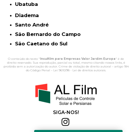
Ubatuba
Diadema
Santo André
São Bernardo do Campo
São Caetano do Sul
O conteúdo do texto "
Insulfilm para Empresas Valor Jardim Europa
" é de
direito reservado. Sua reprodução, parcial ou total, mesmo citando nossos links, é
proibida sem a autorização do autor. Crime de violação de direito autoral – artigo 184
do Código Penal –
Lei 9610/98 - Lei de direitos autorais
.
SIGA-NOS!