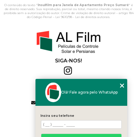
O conteúdo do texto "
Insulfilm para Janela de Apartamento Preço Sumaré
" é
de direito reservado. Sua reprodução, parcial ou total, mesmo citando nossos links, é
proibida sem a autorização do autor. Crime de violação de direito autoral – artigo 184
do Código Penal –
Lei 9610/98 - Lei de direitos autorais
.
SIGA-NOS!
Al Film
(11) 2564-4684
Olá! Fale agora pelo WhatsApp
(11) 94168-2041
contato.vendas@alfilm.com.br
MENU
Insira seu telefone
HOME
QUEM SOMOS
SERVIÇOS