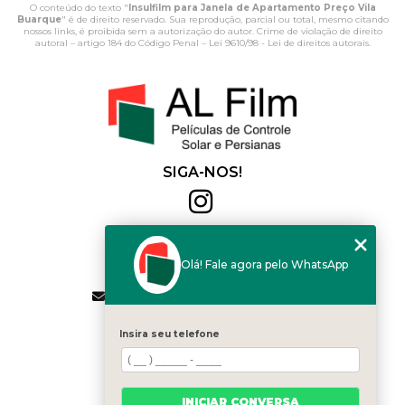
O conteúdo do texto "
Insulfilm para Janela de Apartamento Preço Vila
Buarque
" é de direito reservado. Sua reprodução, parcial ou total, mesmo citando
nossos links, é proibida sem a autorização do autor. Crime de violação de direito
autoral – artigo 184 do Código Penal –
Lei 9610/98 - Lei de direitos autorais
.
SIGA-NOS!
Al Film
(11) 2564-4684
Olá! Fale agora pelo WhatsApp
(11) 94168-2041
contato.vendas@alfilm.com.br
MENU
Insira seu telefone
HOME
QUEM SOMOS
SERVIÇOS
INICIAR CONVERSA