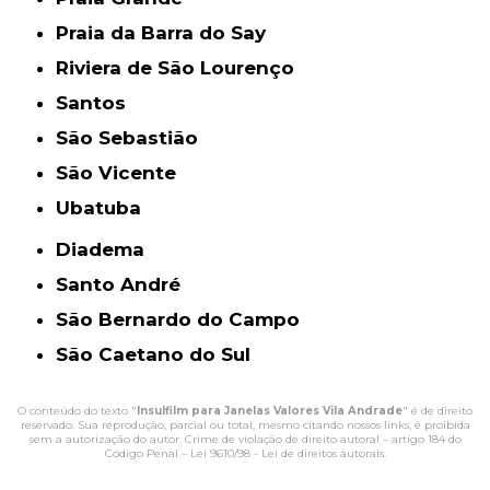
Praia da Barra do Say
Riviera de São Lourenço
Santos
São Sebastião
São Vicente
Ubatuba
Diadema
Santo André
São Bernardo do Campo
São Caetano do Sul
O conteúdo do texto "
Insulfilm para Janelas Valores Vila Andrade
" é de direito
reservado. Sua reprodução, parcial ou total, mesmo citando nossos links, é proibida
sem a autorização do autor. Crime de violação de direito autoral – artigo 184 do
Código Penal –
Lei 9610/98 - Lei de direitos autorais
.