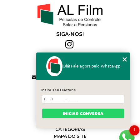
SIGA-NOS!
Al Film
(11) 2564-4684
Olá! Fale agora pelo WhatsApp
(11) 94168-2041
contato.vendas@alfilm.com.br
MENU
Insira seu telefone
HOME
QUEM SOMOS
SERVIÇOS
INICIAR CONVERSA
BLOG
CONTATO
CATEGORIAS
1
MAPA DO SITE