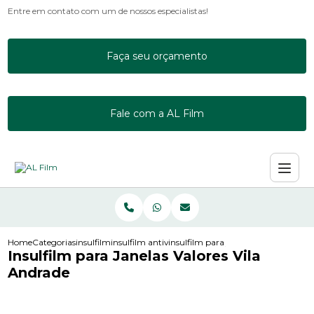
Entre em contato com um de nossos especialistas!
Faça seu orçamento
Fale com a AL Film
Home
Categorias
insulfilm
insulfilm antivandalismo
insulfilm para janelas valores vila a
Insulfilm para Janelas Valores Vila
Andrade