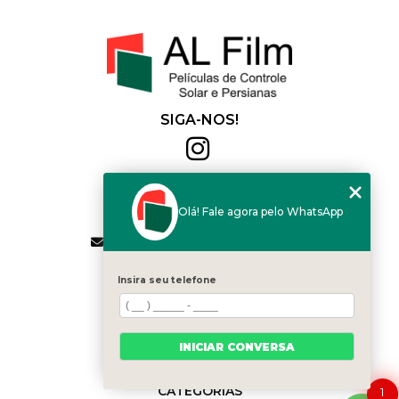
SIGA-NOS!
Al Film
(11) 2564-4684
Olá! Fale agora pelo WhatsApp
(11) 94168-2041
contato.vendas@alfilm.com.br
MENU
Insira seu telefone
HOME
QUEM SOMOS
SERVIÇOS
INICIAR CONVERSA
BLOG
CONTATO
CATEGORIAS
1