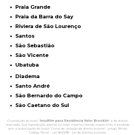
Praia Grande
Praia da Barra do Say
Riviera de São Lourenço
Santos
São Sebastião
São Vicente
Ubatuba
Diadema
Santo André
São Bernardo do Campo
São Caetano do Sul
O conteúdo do texto "
Insulfilm para Residência Valor Brooklin
" é de direito
reservado. Sua reprodução, parcial ou total, mesmo citando nossos links, é proibida
sem a autorização do autor. Crime de violação de direito autoral – artigo 184 do
Código Penal –
Lei 9610/98 - Lei de direitos autorais
.