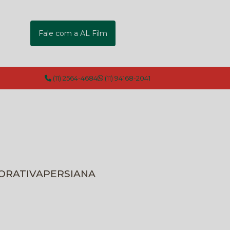
Fale com a AL Film
(11) 2564-4684
(11) 94168-2041
CORATIVA
PERSIANA