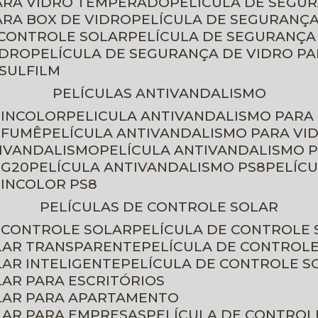
PARA VIDRO TEMPERADO
PELÍCULA DE SEGU
ARA BOX DE VIDRO
PELÍCULA DE SEGURANÇA
 CONTROLE SOLAR
PELÍCULA DE SEGURANÇA
IDRO
PELÍCULA DE SEGURANÇA DE VIDRO P
NSULFILM
PELÍCULAS ANTIVANDALISMO
 INCOLOR
PELICULA ANTIVANDALISMO PARA
 FUMÊ
PELÍCULA ANTIVANDALISMO PARA VI
TIVANDALISMO
PELÍCULA ANTIVANDALISMO P
 G20
PELÍCULA ANTIVANDALISMO PS8
PELÍC
 INCOLOR PS8
PELÍCULAS DE CONTROLE SOLAR
E CONTROLE SOLAR
PELÍCULA DE CONTROLE
OLAR TRANSPARENTE
PELÍCULA DE CONTROL
LAR INTELIGENTE
PELÍCULA DE CONTROLE S
LAR PARA ESCRITÓRIOS
OLAR PARA APARTAMENTO
LAR PARA EMPRESAS
PELÍCULA DE CONTROL