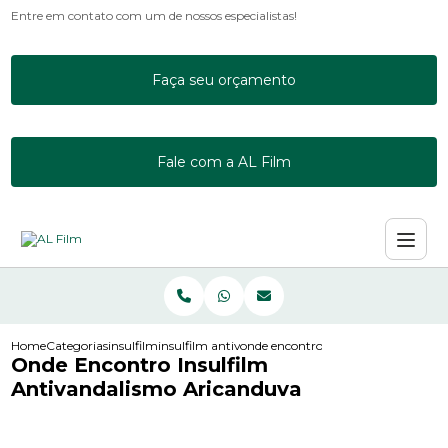
Entre em contato com um de nossos especialistas!
Faça seu orçamento
Fale com a AL Film
Home
Categorias
insulfilm
insulfilm antivandalismo
onde encontro insulfilm antivandal
Onde Encontro Insulfilm
Antivandalismo Aricanduva