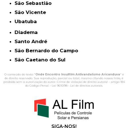
São Sebastião
São Vicente
Ubatuba
Diadema
Santo André
São Bernardo do Campo
São Caetano do Sul
O conteúdo do texto "
Onde Encontro Insulfilm Antivandalismo Aricanduva
" é
de direito reservado. Sua reprodução, parcial ou total, mesmo citando nossos links, é
proibida sem a autorização do autor. Crime de violação de direito autoral – artigo 184
do Código Penal –
Lei 9610/98 - Lei de direitos autorais
.
SIGA-NOS!