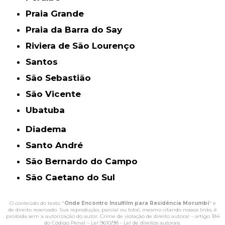
Praia Grande
Praia da Barra do Say
Riviera de São Lourenço
Santos
São Sebastião
São Vicente
Ubatuba
Diadema
Santo André
São Bernardo do Campo
São Caetano do Sul
O conteúdo do texto "
Onde Encontro Insulfilm para Residência Morumbi
" é
de direito reservado. Sua reprodução, parcial ou total, mesmo citando nossos links, é
proibida sem a autorização do autor. Crime de violação de direito autoral – artigo 184
do Código Penal –
Lei 9610/98 - Lei de direitos autorais
.