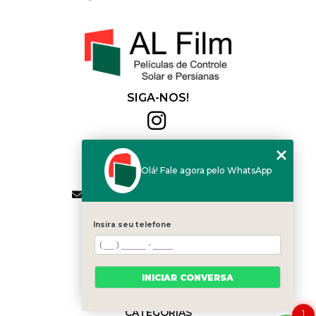
SIGA-NOS!
Al Film
(11) 2564-4684
Olá! Fale agora pelo WhatsApp
(11) 94168-2041
contato.vendas@alfilm.com.br
MENU
Insira seu telefone
HOME
QUEM SOMOS
SERVIÇOS
INICIAR CONVERSA
BLOG
CONTATO
CATEGORIAS
1