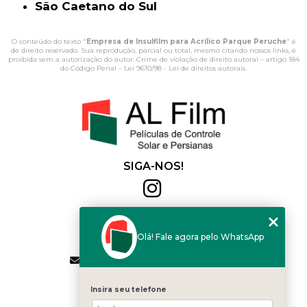
São Caetano do Sul
O conteúdo do texto "
Empresa de Insulfilm para Acrílico Parque Peruche
" é
de direito reservado. Sua reprodução, parcial ou total, mesmo citando nossos links, é
proibida sem a autorização do autor. Crime de violação de direito autoral – artigo 184
do Código Penal –
Lei 9610/98 - Lei de direitos autorais
.
SIGA-NOS!
Al Film
(11) 2564-4684
Olá! Fale agora pelo WhatsApp
(11) 94168-2041
contato.vendas@alfilm.com.br
MENU
Insira seu telefone
HOME