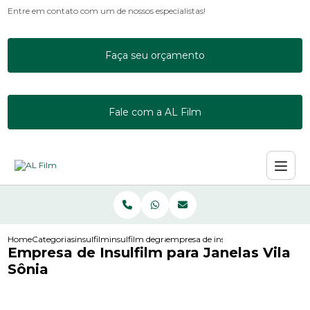
Entre em contato com um de nossos especialistas!
Faça seu orçamento
Fale com a AL Film
Home
Categorias
insulfilm
insulfilm degrade
empresa de insulfilm para janelas vil
Empresa de Insulfilm para Janelas Vila
Sônia