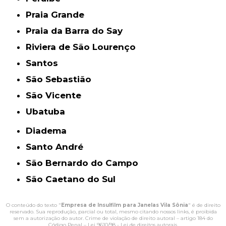
Praia Grande
Praia da Barra do Say
Riviera de São Lourenço
Santos
São Sebastião
São Vicente
Ubatuba
Diadema
Santo André
São Bernardo do Campo
São Caetano do Sul
O conteúdo do texto "
Empresa de Insulfilm para Janelas Vila Sônia
" é de direito
reservado. Sua reprodução, parcial ou total, mesmo citando nossos links, é proibida
sem a autorização do autor. Crime de violação de direito autoral – artigo 184 do
Código Penal –
Lei 9610/98 - Lei de direitos autorais
.