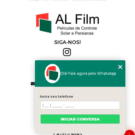
SIGA-NOS!
Al Film
(11) 2564-4684
Olá! Fale agora pelo WhatsApp
(11) 94168-2041
contato.vendas@alfilm.com.br
MENU
Insira seu telefone
HOME
QUEM SOMOS
SERVIÇOS
INICIAR CONVERSA
BLOG
CONTATO
CATEGORIAS
1