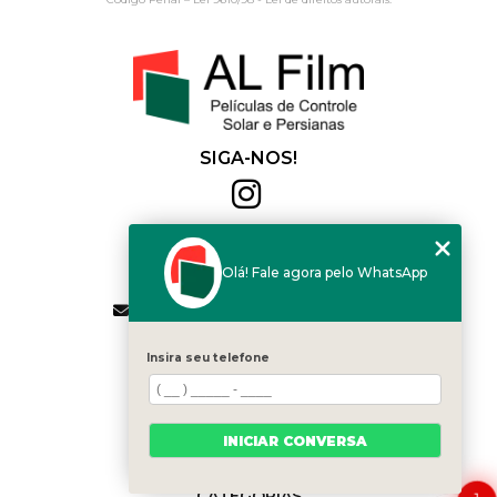
SIGA-NOS!
Al Film
(11) 2564-4684
Olá! Fale agora pelo WhatsApp
(11) 94168-2041
contato.vendas@alfilm.com.br
MENU
Insira seu telefone
HOME
QUEM SOMOS
SERVIÇOS
INICIAR CONVERSA
BLOG
CONTATO
CATEGORIAS