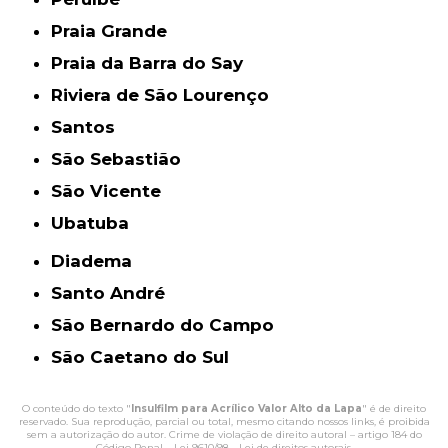
Praia Grande
Praia da Barra do Say
Riviera de São Lourenço
Santos
São Sebastião
São Vicente
Ubatuba
Diadema
Santo André
São Bernardo do Campo
São Caetano do Sul
O conteúdo do texto "
Insulfilm para Acrílico Valor Alto da Lapa
" é de direito
reservado. Sua reprodução, parcial ou total, mesmo citando nossos links, é proibida
sem a autorização do autor. Crime de violação de direito autoral – artigo 184 do
Código Penal –
Lei 9610/98 - Lei de direitos autorais
.