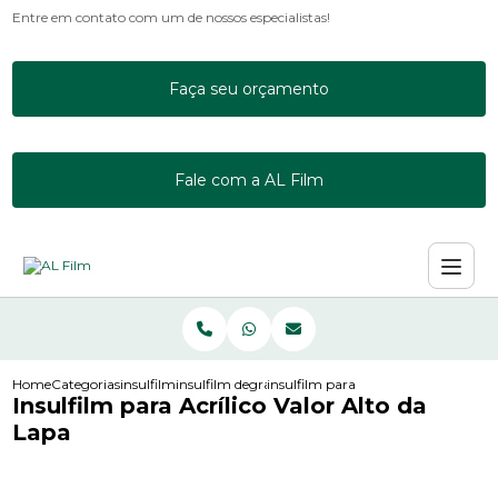
Entre em contato com um de nossos especialistas!
Faça seu orçamento
Fale com a AL Film
Home
Categorias
insulfilm
insulfilm degrade
insulfilm para acrilico valor alto da 
Insulfilm para Acrílico Valor Alto da
Lapa