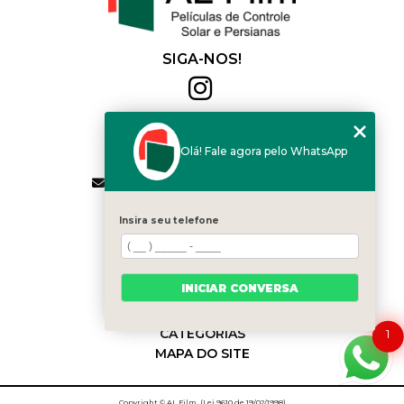
SIGA-NOS!
Al Film
(11) 2564-4684
Olá! Fale agora pelo WhatsApp
(11) 94168-2041
contato.vendas@alfilm.com.br
MENU
Insira seu telefone
HOME
QUEM SOMOS
SERVIÇOS
INICIAR CONVERSA
BLOG
CONTATO
CATEGORIAS
1
MAPA DO SITE
Copyright © AL Film. (Lei 9610 de 19/02/1998)