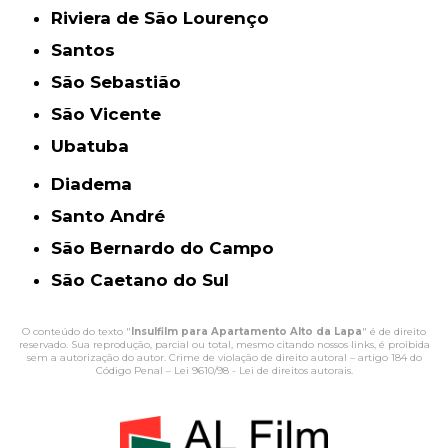
Riviera de São Lourenço
Santos
São Sebastião
São Vicente
Ubatuba
Diadema
Santo André
São Bernardo do Campo
São Caetano do Sul
O conteúdo do texto "
Insulfilm para Apartamento Alto da Lapa
" é de direito
reservado. Sua reprodução, parcial ou total, mesmo citando nossos links, é proibida
sem a autorização do autor. Crime de violação de direito autoral – artigo 184 do
Código Penal –
Lei 9610/98 - Lei de direitos autorais
.