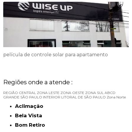
película de controle solar para apartamento
Regiões onde a atende :
REGIÃO CENTRAL
ZONA LESTE
ZONA OESTE
ZONA SUL
ABCD
GRANDE SÃO PAULO
INTERIOR
LITORAL DE SÃO PAULO
Zona Norte
Aclimação
Bela Vista
Bom Retiro