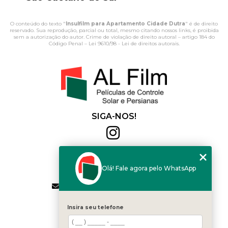
O conteúdo do texto "
Insulfilm para Apartamento Cidade Dutra
" é de direito
reservado. Sua reprodução, parcial ou total, mesmo citando nossos links, é proibida
sem a autorização do autor. Crime de violação de direito autoral – artigo 184 do
Código Penal –
Lei 9610/98 - Lei de direitos autorais
.
SIGA-NOS!
Al Film
(11) 2564-4684
Olá! Fale agora pelo WhatsApp
(11) 94168-2041
contato.vendas@alfilm.com.br
MENU
Insira seu telefone
HOME
QUEM SOMOS