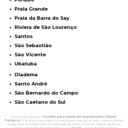
Praia Grande
Praia da Barra do Say
Riviera de São Lourenço
Santos
São Sebastião
São Vicente
Ubatuba
Diadema
Santo André
São Bernardo do Campo
São Caetano do Sul
O conteúdo do texto "
Insulfilm para Janela de Apartamento Cidade
Patriarca
" é de direito reservado. Sua reprodução, parcial ou total, mesmo citando
nossos links, é proibida sem a autorização do autor. Crime de violação de direito
autoral – artigo 184 do Código Penal –
Lei 9610/98 - Lei de direitos autorais
.