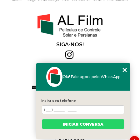
SIGA-NOS!
Al Film
(11) 2564-4684
Olá! Fale agora pelo WhatsApp
(11) 94168-2041
contato.vendas@alfilm.com.br
MENU
Insira seu telefone
HOME
QUEM SOMOS
SERVIÇOS
INICIAR CONVERSA
BLOG
CONTATO
CATEGORIAS