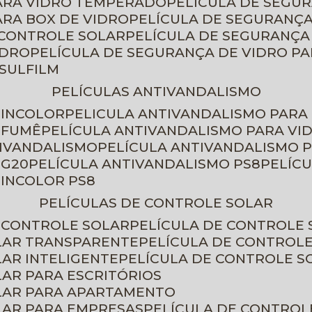
PARA VIDRO TEMPERADO
PELÍCULA DE SEGU
ARA BOX DE VIDRO
PELÍCULA DE SEGURANÇA
 CONTROLE SOLAR
PELÍCULA DE SEGURANÇA
IDRO
PELÍCULA DE SEGURANÇA DE VIDRO P
NSULFILM
PELÍCULAS ANTIVANDALISMO
 INCOLOR
PELICULA ANTIVANDALISMO PARA
 FUMÊ
PELÍCULA ANTIVANDALISMO PARA VI
TIVANDALISMO
PELÍCULA ANTIVANDALISMO P
 G20
PELÍCULA ANTIVANDALISMO PS8
PELÍC
 INCOLOR PS8
PELÍCULAS DE CONTROLE SOLAR
E CONTROLE SOLAR
PELÍCULA DE CONTROLE
OLAR TRANSPARENTE
PELÍCULA DE CONTROL
LAR INTELIGENTE
PELÍCULA DE CONTROLE S
LAR PARA ESCRITÓRIOS
OLAR PARA APARTAMENTO
LAR PARA EMPRESAS
PELÍCULA DE CONTROL