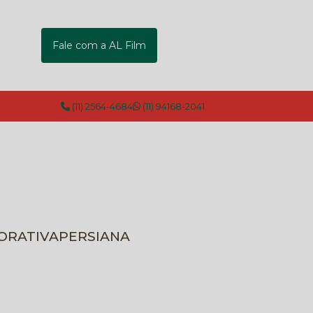
Fale com a AL Film
(11) 2564-4684
(11) 94168-2041
CORATIVA
PERSIANA