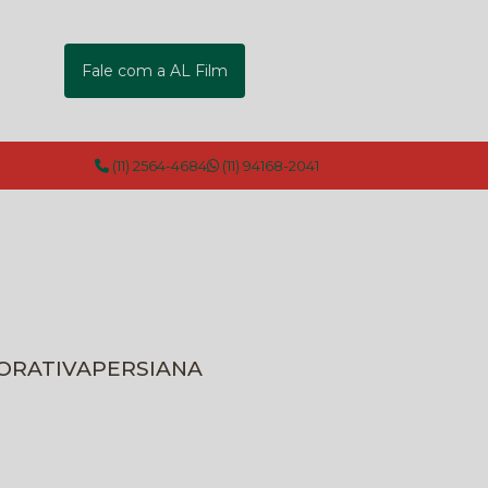
Fale com a AL Film
(11) 2564-4684
(11) 94168-2041
CORATIVA
PERSIANA