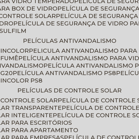
PARA VIDRO TEMPERADO
PELÍCULA DE SEGU
ARA BOX DE VIDRO
PELÍCULA DE SEGURANÇA
 CONTROLE SOLAR
PELÍCULA DE SEGURANÇA
IDRO
PELÍCULA DE SEGURANÇA DE VIDRO P
NSULFILM
PELÍCULAS ANTIVANDALISMO
 INCOLOR
PELICULA ANTIVANDALISMO PARA
 FUMÊ
PELÍCULA ANTIVANDALISMO PARA VI
TIVANDALISMO
PELÍCULA ANTIVANDALISMO P
 G20
PELÍCULA ANTIVANDALISMO PS8
PELÍC
 INCOLOR PS8
PELÍCULAS DE CONTROLE SOLAR
E CONTROLE SOLAR
PELÍCULA DE CONTROLE
OLAR TRANSPARENTE
PELÍCULA DE CONTROL
LAR INTELIGENTE
PELÍCULA DE CONTROLE S
LAR PARA ESCRITÓRIOS
OLAR PARA APARTAMENTO
LAR PARA EMPRESAS
PELÍCULA DE CONTROL