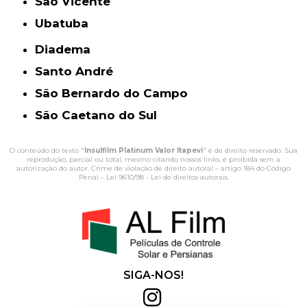
São Vicente
Ubatuba
Diadema
Santo André
São Bernardo do Campo
São Caetano do Sul
O conteúdo do texto "
Insulfilm Platinum Valor Itapevi
" é de direito reservado. Sua
reprodução, parcial ou total, mesmo citando nossos links, é proibida sem a
autorização do autor. Crime de violação de direito autoral – artigo 184 do Código
Penal –
Lei 9610/98 - Lei de direitos autorais
.
SIGA-NOS!