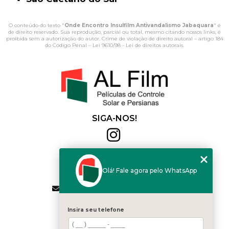
O conteúdo do texto "
Onde Encontro Insulfilm Antivandalismo Jabaquara
" é
de direito reservado. Sua reprodução, parcial ou total, mesmo citando nossos links, é
proibida sem a autorização do autor. Crime de violação de direito autoral – artigo 184
do Código Penal –
Lei 9610/98 - Lei de direitos autorais
.
SIGA-NOS!
Al Film
(11) 2564-4684
Olá! Fale agora pelo WhatsApp
(11) 94168-2041
contato.vendas@alfilm.com.br
MENU
Insira seu telefone
HOME
QUEM SOMOS