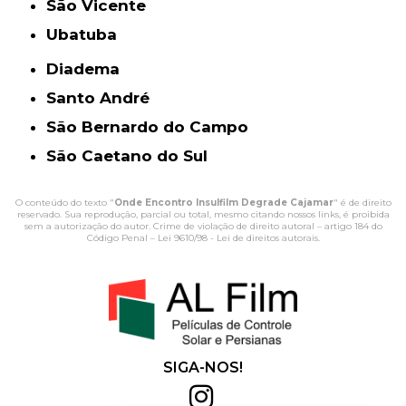
São Vicente
Ubatuba
Diadema
Santo André
São Bernardo do Campo
São Caetano do Sul
O conteúdo do texto "
Onde Encontro Insulfilm Degrade Cajamar
" é de direito
reservado. Sua reprodução, parcial ou total, mesmo citando nossos links, é proibida
sem a autorização do autor. Crime de violação de direito autoral – artigo 184 do
Código Penal –
Lei 9610/98 - Lei de direitos autorais
.
SIGA-NOS!