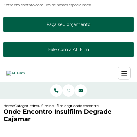
Entre em contato com um de nossos especialistas!
Faça seu orçamento
Fale com a AL Film
Home
Categorias
insulfilm
insulfilm degrade
onde encontro insulfilm degrade ca
Onde Encontro Insulfilm Degrade
Cajamar