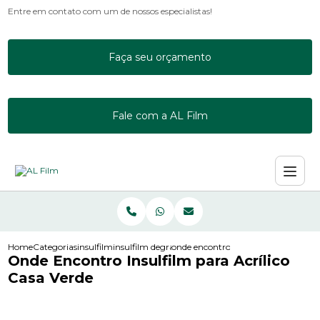
Entre em contato com um de nossos especialistas!
Faça seu orçamento
Fale com a AL Film
Home
Categorias
insulfilm
insulfilm degrade
onde encontro insulfilm para acrilic
Onde Encontro Insulfilm para Acrílico
Casa Verde