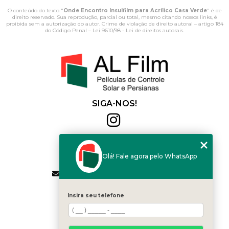
O conteúdo do texto "
Onde Encontro Insulfilm para Acrílico Casa Verde
" é de
direito reservado. Sua reprodução, parcial ou total, mesmo citando nossos links, é
proibida sem a autorização do autor. Crime de violação de direito autoral – artigo 184
do Código Penal –
Lei 9610/98 - Lei de direitos autorais
.
SIGA-NOS!
Al Film
(11) 2564-4684
Olá! Fale agora pelo WhatsApp
(11) 94168-2041
contato.vendas@alfilm.com.br
MENU
Insira seu telefone
HOME
QUEM SOMOS
SERVIÇOS