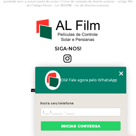
proibida sem a autorização do autor. Crime de violação de direito autoral – artigo 184
do Código Penal –
Lei 9610/98 - Lei de direitos autorais
.
SIGA-NOS!
Al Film
(11) 2564-4684
Olá! Fale agora pelo WhatsApp
(11) 94168-2041
contato.vendas@alfilm.com.br
MENU
Insira seu telefone
HOME
QUEM SOMOS
SERVIÇOS
INICIAR CONVERSA
BLOG
CONTATO