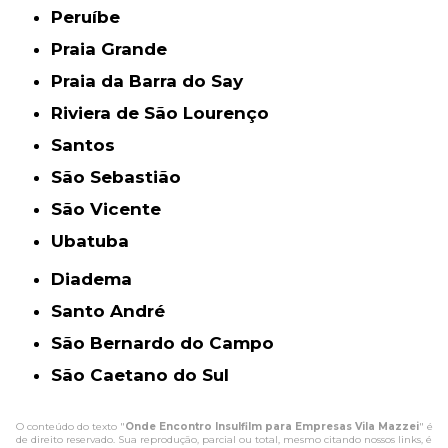
Peruíbe
Praia Grande
Praia da Barra do Say
Riviera de São Lourenço
Santos
São Sebastião
São Vicente
Ubatuba
Diadema
Santo André
São Bernardo do Campo
São Caetano do Sul
O conteúdo do texto "
Onde Encontro Insulfilm para Empresas Vila Mazzei
" é
de direito reservado. Sua reprodução, parcial ou total, mesmo citando nossos links, é