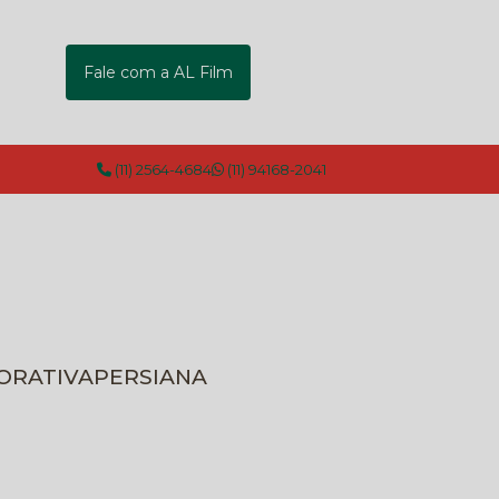
Fale com a AL Film
(11) 2564-4684
(11) 94168-2041
CORATIVA
PERSIANA