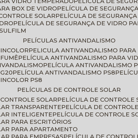
PARA VIDRO TEMPERADO
PELÍCULA DE SEGU
ARA BOX DE VIDRO
PELÍCULA DE SEGURANÇA
 CONTROLE SOLAR
PELÍCULA DE SEGURANÇA
IDRO
PELÍCULA DE SEGURANÇA DE VIDRO P
NSULFILM
PELÍCULAS ANTIVANDALISMO
 INCOLOR
PELICULA ANTIVANDALISMO PARA
 FUMÊ
PELÍCULA ANTIVANDALISMO PARA VI
TIVANDALISMO
PELÍCULA ANTIVANDALISMO P
 G20
PELÍCULA ANTIVANDALISMO PS8
PELÍC
 INCOLOR PS8
PELÍCULAS DE CONTROLE SOLAR
E CONTROLE SOLAR
PELÍCULA DE CONTROLE
OLAR TRANSPARENTE
PELÍCULA DE CONTROL
LAR INTELIGENTE
PELÍCULA DE CONTROLE S
LAR PARA ESCRITÓRIOS
OLAR PARA APARTAMENTO
LAR PARA EMPRESAS
PELÍCULA DE CONTROL