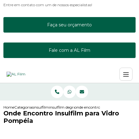
Entre em contato com um de nossos especialistas!
Faça seu orçamento
Fale com a AL Film
Home
Categorias
insulfilm
insulfilm degrade
onde encontro insulfilm para vidro
Onde Encontro Insulfilm para Vidro
Pompéia