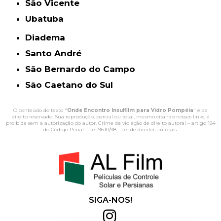
São Vicente
Ubatuba
Diadema
Santo André
São Bernardo do Campo
São Caetano do Sul
O conteúdo do texto "
Onde Encontro Insulfilm para Vidro Pompéia
" é de
direito reservado. Sua reprodução, parcial ou total, mesmo citando nossos links, é
proibida sem a autorização do autor. Crime de violação de direito autoral – artigo 184
do Código Penal –
Lei 9610/98 - Lei de direitos autorais
.
SIGA-NOS!