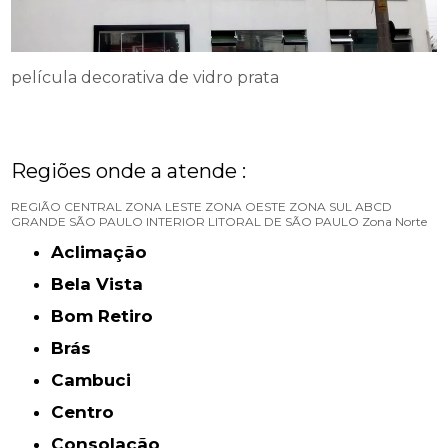
película decorativa de vidro prata
Regiões onde a atende :
REGIÃO CENTRAL
ZONA LESTE
ZONA OESTE
ZONA SUL
ABCD
GRANDE SÃO PAULO
INTERIOR
LITORAL DE SÃO PAULO
Zona Norte
Aclimação
Bela Vista
Bom Retiro
Brás
Cambuci
Centro
Consolação