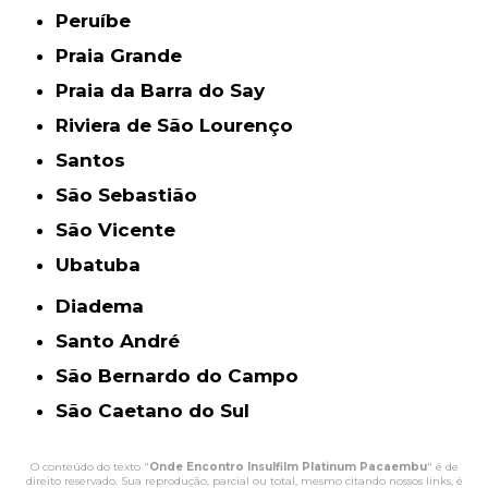
Peruíbe
Praia Grande
Praia da Barra do Say
Riviera de São Lourenço
Santos
São Sebastião
São Vicente
Ubatuba
Diadema
Santo André
São Bernardo do Campo
São Caetano do Sul
O conteúdo do texto "
Onde Encontro Insulfilm Platinum Pacaembu
" é de
direito reservado. Sua reprodução, parcial ou total, mesmo citando nossos links, é