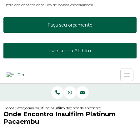
Entre em contato com um de nossos especialistas!
Faça seu orçamento
Fale com a AL Film
Home
Categorias
insulfilm
insulfilm degrade
onde encontro insulfilm platinum
Onde Encontro Insulfilm Platinum
Pacaembu