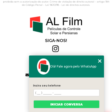
proibida sem a autorização do autor. Crime de violação de direito autoral – artigo 184
do Código Penal –
Lei 9610/98 - Lei de direitos autorais
.
SIGA-NOS!
Al Film
(11) 2564-4684
Olá! Fale agora pelo WhatsApp
(11) 94168-2041
contato.vendas@alfilm.com.br
MENU
Insira seu telefone
HOME
QUEM SOMOS
SERVIÇOS
INICIAR CONVERSA
BLOG
CONTATO