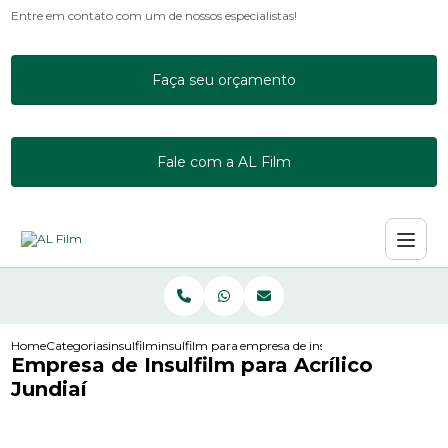
Entre em contato com um de nossos especialistas!
Faça seu orçamento
Fale com a AL Film
Home
Categorias
insulfilm
insulfilm para acrilico
empresa de insulfilm para acrilico ju
Empresa de Insulfilm para Acrílico
Jundiaí