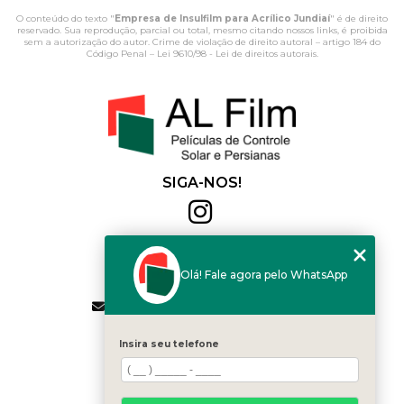
O conteúdo do texto "
Empresa de Insulfilm para Acrílico Jundiaí
" é de direito
reservado. Sua reprodução, parcial ou total, mesmo citando nossos links, é proibida
sem a autorização do autor. Crime de violação de direito autoral – artigo 184 do
Código Penal –
Lei 9610/98 - Lei de direitos autorais
.
SIGA-NOS!
Al Film
(11) 2564-4684
Olá! Fale agora pelo WhatsApp
(11) 94168-2041
contato.vendas@alfilm.com.br
MENU
Insira seu telefone
HOME
QUEM SOMOS
SERVIÇOS