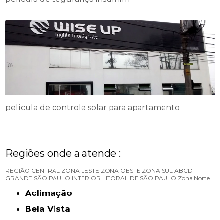
película de controle solar para apartamento
Regiões onde a atende :
REGIÃO CENTRAL
ZONA LESTE
ZONA OESTE
ZONA SUL
ABCD
GRANDE SÃO PAULO
INTERIOR
LITORAL DE SÃO PAULO
Zona Norte
Aclimação
Bela Vista