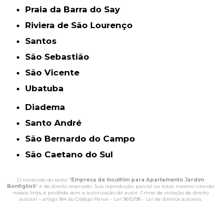
Praia da Barra do Say
Riviera de São Lourenço
Santos
São Sebastião
São Vicente
Ubatuba
Diadema
Santo André
São Bernardo do Campo
São Caetano do Sul
O conteúdo do texto "
Empresa de Insulfilm para Apartamento Jardim
Bonfiglioli
" é de direito reservado. Sua reprodução, parcial ou total, mesmo citando
nossos links, é proibida sem a autorização do autor. Crime de violação de direito
autoral – artigo 184 do Código Penal –
Lei 9610/98 - Lei de direitos autorais
.