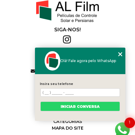
SIGA-NOS!
Al Film
(11) 2564-4684
Olá! Fale agora pelo WhatsApp
(11) 94168-2041
contato.vendas@alfilm.com.br
MENU
Insira seu telefone
HOME
QUEM SOMOS
SERVIÇOS
INICIAR CONVERSA
BLOG
CONTATO
CATEGORIAS
1
MAPA DO SITE