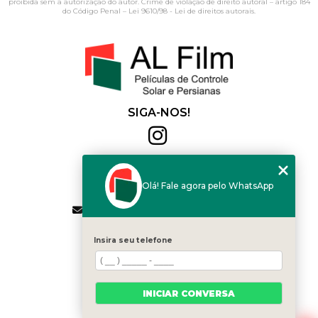
proibida sem a autorização do autor. Crime de violação de direito autoral – artigo 184
do Código Penal –
Lei 9610/98 - Lei de direitos autorais
.
SIGA-NOS!
Al Film
(11) 2564-4684
Olá! Fale agora pelo WhatsApp
(11) 94168-2041
contato.vendas@alfilm.com.br
MENU
Insira seu telefone
HOME
QUEM SOMOS
SERVIÇOS
INICIAR CONVERSA
BLOG
CONTATO