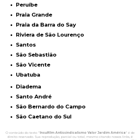
Peruíbe
Praia Grande
Praia da Barra do Say
Riviera de São Lourenço
Santos
São Sebastião
São Vicente
Ubatuba
Diadema
Santo André
São Bernardo do Campo
São Caetano do Sul
O conteúdo do texto "
Insulfilm Antissindicalismo Valor Jardim América
" é de
direito reservado. Sua reprodução, parcial ou total, mesmo citando nossos links, é