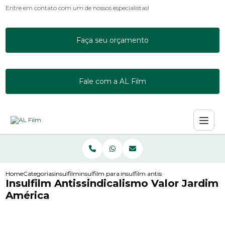
Entre em contato com um de nossos especialistas!
Faça seu orçamento
Fale com a AL Film
Home
Categorias
insulfilm
insulfilm para acrilico
insulfilm antissindicalismo valor ja
Insulfilm Antissindicalismo Valor Jardim
América