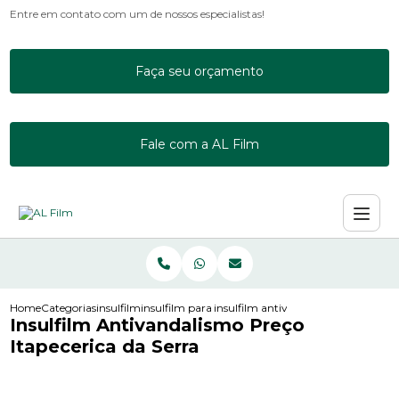
Entre em contato com um de nossos especialistas!
Faça seu orçamento
Fale com a AL Film
Home
Categorias
insulfilm
insulfilm para acrilico
insulfilm antivandalismo preco itape
Insulfilm Antivandalismo Preço
Itapecerica da Serra