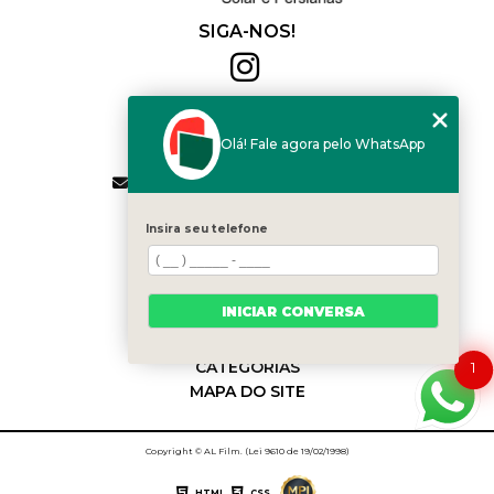
SIGA-NOS!
Al Film
(11) 2564-4684
Olá! Fale agora pelo WhatsApp
(11) 94168-2041
contato.vendas@alfilm.com.br
MENU
Insira seu telefone
HOME
QUEM SOMOS
SERVIÇOS
INICIAR CONVERSA
BLOG
CONTATO
CATEGORIAS
1
MAPA DO SITE
Copyright © AL Film. (Lei 9610 de 19/02/1998)
HTML
CSS