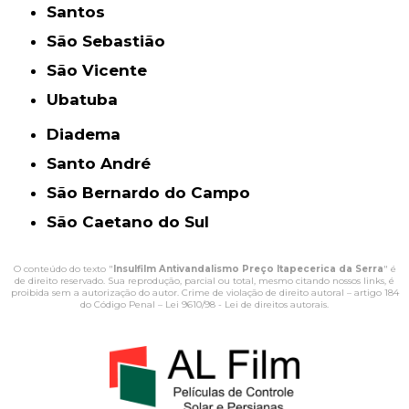
Santos
São Sebastião
São Vicente
Ubatuba
Diadema
Santo André
São Bernardo do Campo
São Caetano do Sul
O conteúdo do texto "
Insulfilm Antivandalismo Preço Itapecerica da Serra
" é
de direito reservado. Sua reprodução, parcial ou total, mesmo citando nossos links, é
proibida sem a autorização do autor. Crime de violação de direito autoral – artigo 184
do Código Penal –
Lei 9610/98 - Lei de direitos autorais
.