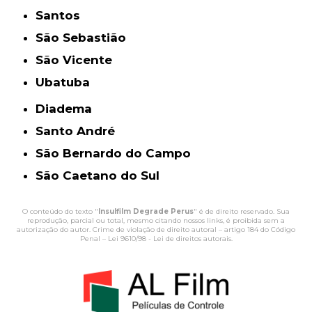
Santos
São Sebastião
São Vicente
Ubatuba
Diadema
Santo André
São Bernardo do Campo
São Caetano do Sul
O conteúdo do texto "
Insulfilm Degrade Perus
" é de direito reservado. Sua
reprodução, parcial ou total, mesmo citando nossos links, é proibida sem a
autorização do autor. Crime de violação de direito autoral – artigo 184 do Código
Penal –
Lei 9610/98 - Lei de direitos autorais
.