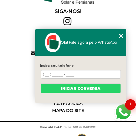
SIGA-NOS!
Al Film
(11) 2564-4684
Olá! Fale agora pelo WhatsApp
(11) 94168-2041
contato.vendas@alfilm.com.br
MENU
Insira seu telefone
HOME
QUEM SOMOS
SERVIÇOS
INICIAR CONVERSA
BLOG
CONTATO
CATEGORIAS
1
MAPA DO SITE
Copyright © AL Film. (Lei 9610 de 19/02/1998)