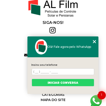
SIGA-NOS!
Al Film
(11) 2564-4684
Olá! Fale agora pelo WhatsApp
(11) 94168-2041
contato.vendas@alfilm.com.br
MENU
Insira seu telefone
HOME
QUEM SOMOS
SERVIÇOS
INICIAR CONVERSA
BLOG
CONTATO
CATEGORIAS
1
MAPA DO SITE