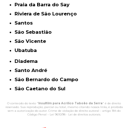
Praia da Barra do Say
Riviera de São Lourenço
Santos
São Sebastião
São Vicente
Ubatuba
Diadema
Santo André
São Bernardo do Campo
São Caetano do Sul
O conteúdo do texto "
Insulfilm para Acrílico Taboão da Serra
" é de direito
reservado. Sua reprodução, parcial ou total, mesmo citando nossos links, é proibida
sem a autorização do autor. Crime de violação de direito autoral – artigo 184 do
Código Penal –
Lei 9610/98 - Lei de direitos autorais
.