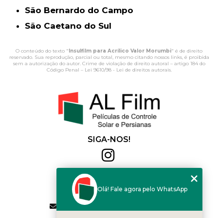
São Bernardo do Campo
São Caetano do Sul
O conteúdo do texto "
Insulfilm para Acrílico Valor Morumbi
" é de direito
reservado. Sua reprodução, parcial ou total, mesmo citando nossos links, é proibida
sem a autorização do autor. Crime de violação de direito autoral – artigo 184 do
Código Penal –
Lei 9610/98 - Lei de direitos autorais
.
SIGA-NOS!
Al Film
(11) 2564-4684
Olá! Fale agora pelo WhatsApp
(11) 94168-2041
contato.vendas@alfilm.com.br