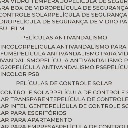
PARA VIDRO TEMPERADO
PELÍCULA DE SEGU
ARA BOX DE VIDRO
PELÍCULA DE SEGURANÇA
 CONTROLE SOLAR
PELÍCULA DE SEGURANÇA
IDRO
PELÍCULA DE SEGURANÇA DE VIDRO P
NSULFILM
PELÍCULAS ANTIVANDALISMO
 INCOLOR
PELICULA ANTIVANDALISMO PARA
 FUMÊ
PELÍCULA ANTIVANDALISMO PARA VI
TIVANDALISMO
PELÍCULA ANTIVANDALISMO P
 G20
PELÍCULA ANTIVANDALISMO PS8
PELÍC
 INCOLOR PS8
PELÍCULAS DE CONTROLE SOLAR
E CONTROLE SOLAR
PELÍCULA DE CONTROLE
OLAR TRANSPARENTE
PELÍCULA DE CONTROL
LAR INTELIGENTE
PELÍCULA DE CONTROLE S
LAR PARA ESCRITÓRIOS
OLAR PARA APARTAMENTO
LAR PARA EMPRESAS
PELÍCULA DE CONTROL