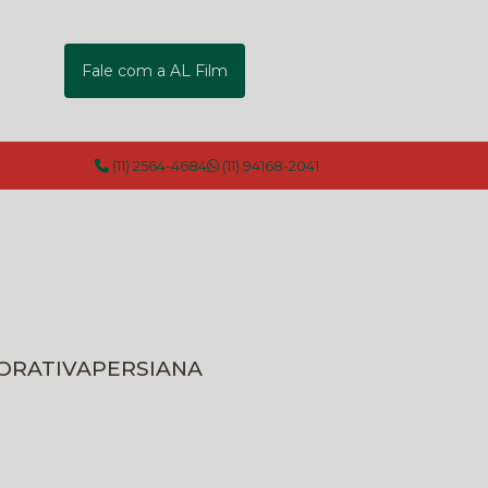
Fale com a AL Film
(11) 2564-4684
(11) 94168-2041
CORATIVA
PERSIANA