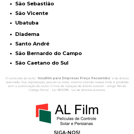
São Sebastião
São Vicente
Ubatuba
Diadema
Santo André
São Bernardo do Campo
São Caetano do Sul
O conteúdo do texto "
Insulfilm para Empresas Preço Pacaembu
" é de direito
reservado. Sua reprodução, parcial ou total, mesmo citando nossos links, é proibida
sem a autorização do autor. Crime de violação de direito autoral – artigo 184 do
Código Penal –
Lei 9610/98 - Lei de direitos autorais
.
SIGA-NOS!