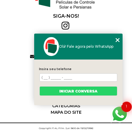
SIGA-NOS!
Al Film
(11) 2564-4684
Olá! Fale agora pelo WhatsApp
(11) 94168-2041
contato.vendas@alfilm.com.br
MENU
Insira seu telefone
HOME
QUEM SOMOS
SERVIÇOS
INICIAR CONVERSA
BLOG
CONTATO
CATEGORIAS
1
MAPA DO SITE
Copyright © AL Film. (Lei 9610 de 19/02/1998)