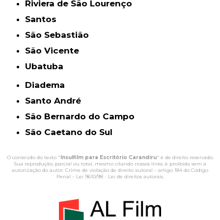
Riviera de São Lourenço
Santos
São Sebastião
São Vicente
Ubatuba
Diadema
Santo André
São Bernardo do Campo
São Caetano do Sul
O conteúdo do texto "
Insulfilm para Escritório Carandiru
" é de direito reservado.
Sua reprodução, parcial ou total, mesmo citando nossos links, é proibida sem a
autorização do autor. Crime de violação de direito autoral – artigo 184 do Código
Penal –
Lei 9610/98 - Lei de direitos autorais
.