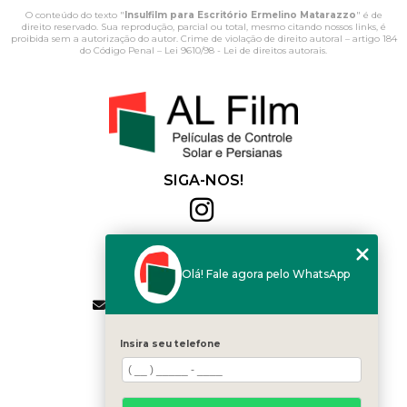
O conteúdo do texto "
Insulfilm para Escritório Ermelino Matarazzo
" é de
direito reservado. Sua reprodução, parcial ou total, mesmo citando nossos links, é
proibida sem a autorização do autor. Crime de violação de direito autoral – artigo 184
do Código Penal –
Lei 9610/98 - Lei de direitos autorais
.
SIGA-NOS!
Al Film
(11) 2564-4684
Olá! Fale agora pelo WhatsApp
(11) 94168-2041
contato.vendas@alfilm.com.br
MENU
Insira seu telefone
HOME
QUEM SOMOS
SERVIÇOS