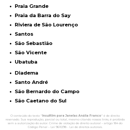
Praia Grande
Praia da Barra do Say
Riviera de São Lourenço
Santos
São Sebastião
São Vicente
Ubatuba
Diadema
Santo André
São Bernardo do Campo
São Caetano do Sul
O conteúdo do texto "
Insulfilm para Janelas Anália Franco
" é de direito
reservado. Sua reprodução, parcial ou total, mesmo citando nossos links, é proibida
sem a autorização do autor. Crime de violação de direito autoral – artigo 184 do
Código Penal –
Lei 9610/98 - Lei de direitos autorais
.