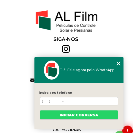
SIGA-NOS!
Al Film
(11) 2564-4684
Olá! Fale agora pelo WhatsApp
(11) 94168-2041
contato.vendas@alfilm.com.br
MENU
Insira seu telefone
HOME
QUEM SOMOS
SERVIÇOS
INICIAR CONVERSA
BLOG
CONTATO
CATEGORIAS
1