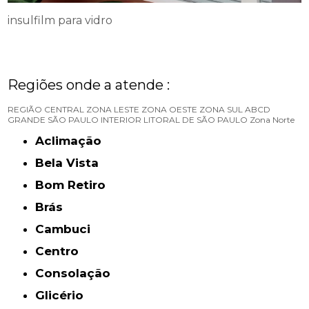
insulfilm para vidro
Regiões onde a atende :
REGIÃO CENTRAL
ZONA LESTE
ZONA OESTE
ZONA SUL
ABCD
GRANDE SÃO PAULO
INTERIOR
LITORAL DE SÃO PAULO
Zona Norte
Aclimação
Bela Vista
Bom Retiro
Brás
Cambuci
Centro
Consolação
Glicério