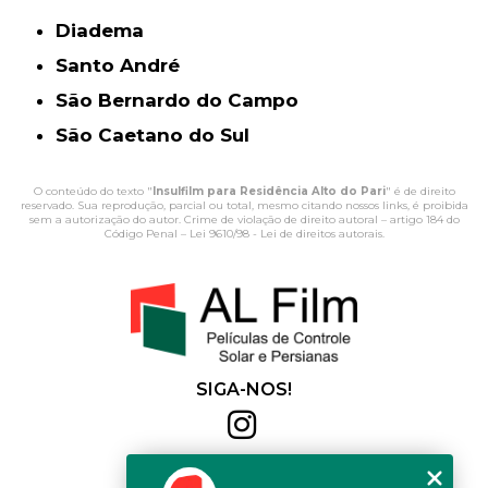
Diadema
Santo André
São Bernardo do Campo
São Caetano do Sul
O conteúdo do texto "
Insulfilm para Residência Alto do Pari
" é de direito
reservado. Sua reprodução, parcial ou total, mesmo citando nossos links, é proibida
sem a autorização do autor. Crime de violação de direito autoral – artigo 184 do
Código Penal –
Lei 9610/98 - Lei de direitos autorais
.
SIGA-NOS!
Al Film