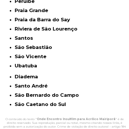
Peruíbe
Praia Grande
Praia da Barra do Say
Riviera de São Lourenço
Santos
São Sebastião
São Vicente
Ubatuba
Diadema
Santo André
São Bernardo do Campo
São Caetano do Sul
O conteúdo do texto "
Onde Encontro Insulfilm para Acrílico Mairiporã
" é de
direito reservado. Sua reprodução, parcial ou total, mesmo citando nossos links, é
proibida sem a autorização do autor. Crime de violação de direito autoral – artigo 184