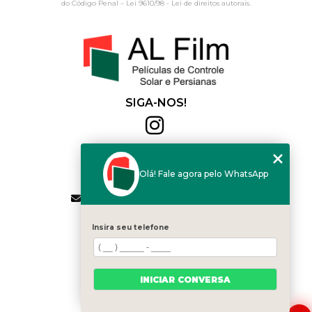
do Código Penal –
Lei 9610/98 - Lei de direitos autorais
.
SIGA-NOS!
Al Film
(11) 2564-4684
Olá! Fale agora pelo WhatsApp
(11) 94168-2041
contato.vendas@alfilm.com.br
MENU
Insira seu telefone
HOME
QUEM SOMOS
SERVIÇOS
INICIAR CONVERSA
BLOG
CONTATO