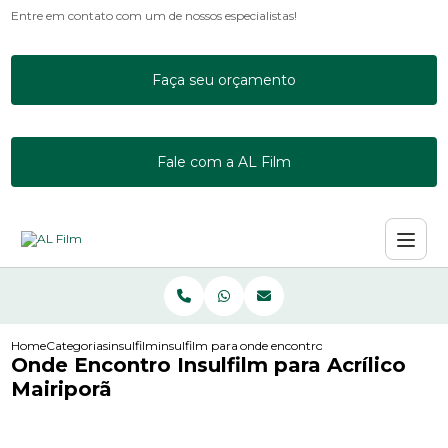
Entre em contato com um de nossos especialistas!
Faça seu orçamento
Fale com a AL Film
Home
Categorias
insulfilm
insulfilm para acrilico
onde encontro insulfilm para acrilic
Onde Encontro Insulfilm para Acrílico
Mairiporã