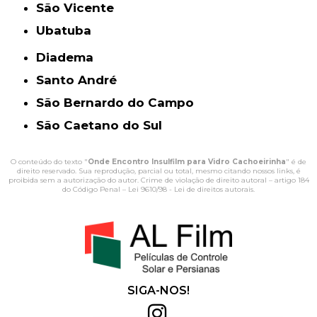
São Vicente
Ubatuba
Diadema
Santo André
São Bernardo do Campo
São Caetano do Sul
O conteúdo do texto "
Onde Encontro Insulfilm para Vidro Cachoeirinha
" é de
direito reservado. Sua reprodução, parcial ou total, mesmo citando nossos links, é
proibida sem a autorização do autor. Crime de violação de direito autoral – artigo 184
do Código Penal –
Lei 9610/98 - Lei de direitos autorais
.
SIGA-NOS!