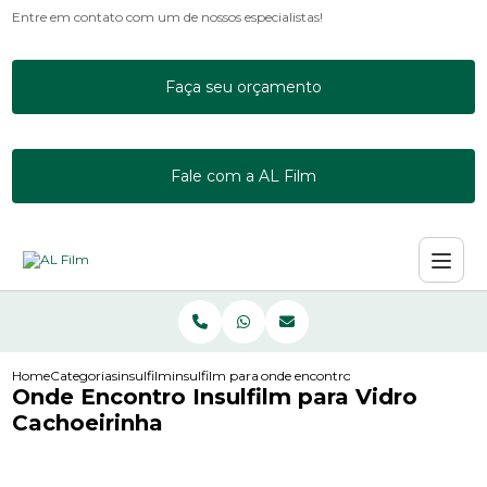
Entre em contato com um de nossos especialistas!
Faça seu orçamento
Fale com a AL Film
Home
Categorias
insulfilm
insulfilm para acrilico
onde encontro insulfilm para vidro 
Onde Encontro Insulfilm para Vidro
Cachoeirinha