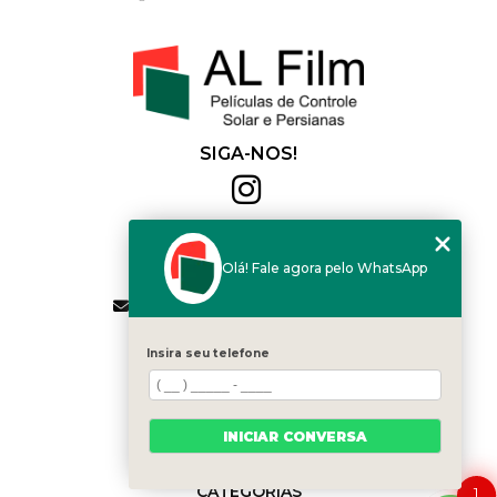
SIGA-NOS!
Al Film
(11) 2564-4684
Olá! Fale agora pelo WhatsApp
(11) 94168-2041
contato.vendas@alfilm.com.br
MENU
Insira seu telefone
HOME
QUEM SOMOS
SERVIÇOS
INICIAR CONVERSA
BLOG
CONTATO
CATEGORIAS
1