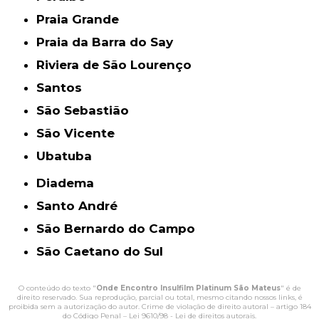
Praia Grande
Praia da Barra do Say
Riviera de São Lourenço
Santos
São Sebastião
São Vicente
Ubatuba
Diadema
Santo André
São Bernardo do Campo
São Caetano do Sul
O conteúdo do texto "
Onde Encontro Insulfilm Platinum São Mateus
" é de
direito reservado. Sua reprodução, parcial ou total, mesmo citando nossos links, é
proibida sem a autorização do autor. Crime de violação de direito autoral – artigo 184
do Código Penal –
Lei 9610/98 - Lei de direitos autorais
.