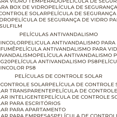
PARA VIDRO TEMPERADO
PELÍCULA DE SEGU
ARA BOX DE VIDRO
PELÍCULA DE SEGURANÇA
 CONTROLE SOLAR
PELÍCULA DE SEGURANÇA
IDRO
PELÍCULA DE SEGURANÇA DE VIDRO P
NSULFILM
PELÍCULAS ANTIVANDALISMO
 INCOLOR
PELICULA ANTIVANDALISMO PARA
 FUMÊ
PELÍCULA ANTIVANDALISMO PARA VI
TIVANDALISMO
PELÍCULA ANTIVANDALISMO P
 G20
PELÍCULA ANTIVANDALISMO PS8
PELÍC
 INCOLOR PS8
PELÍCULAS DE CONTROLE SOLAR
E CONTROLE SOLAR
PELÍCULA DE CONTROLE
OLAR TRANSPARENTE
PELÍCULA DE CONTROL
LAR INTELIGENTE
PELÍCULA DE CONTROLE S
LAR PARA ESCRITÓRIOS
OLAR PARA APARTAMENTO
LAR PARA EMPRESAS
PELÍCULA DE CONTROL