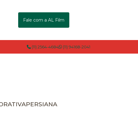
Fale com a AL Film
(11) 2564-4684
(11) 94168-2041
CORATIVA
PERSIANA