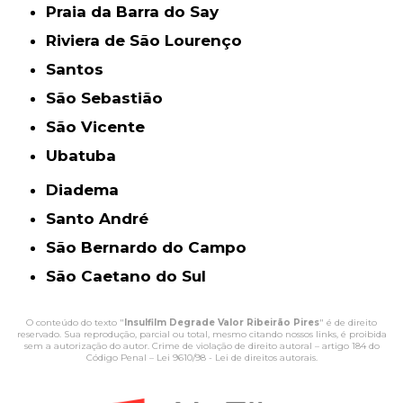
Praia da Barra do Say
Riviera de São Lourenço
Santos
São Sebastião
São Vicente
Ubatuba
Diadema
Santo André
São Bernardo do Campo
São Caetano do Sul
O conteúdo do texto "
Insulfilm Degrade Valor Ribeirão Pires
" é de direito
reservado. Sua reprodução, parcial ou total, mesmo citando nossos links, é proibida
sem a autorização do autor. Crime de violação de direito autoral – artigo 184 do
Código Penal –
Lei 9610/98 - Lei de direitos autorais
.