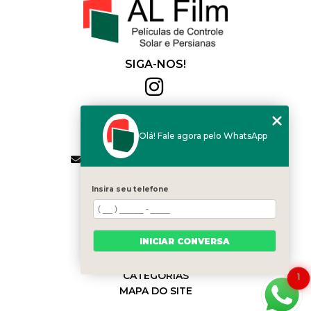
SIGA-NOS!
Al Film
(11) 2564-4684
Olá! Fale agora pelo WhatsApp
(11) 94168-2041
contato.vendas@alfilm.com.br
MENU
Insira seu telefone
HOME
QUEM SOMOS
SERVIÇOS
INICIAR CONVERSA
BLOG
CONTATO
CATEGORIAS
1
MAPA DO SITE