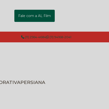
Fale com a AL Film
(11) 2564-4684
(11) 94168-2041
CORATIVA
PERSIANA