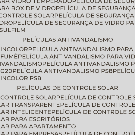
PARA VIDRO TEMPERADO
PELÍCULA DE SEGU
ARA BOX DE VIDRO
PELÍCULA DE SEGURANÇA
 CONTROLE SOLAR
PELÍCULA DE SEGURANÇA
IDRO
PELÍCULA DE SEGURANÇA DE VIDRO P
NSULFILM
PELÍCULAS ANTIVANDALISMO
 INCOLOR
PELICULA ANTIVANDALISMO PARA
 FUMÊ
PELÍCULA ANTIVANDALISMO PARA VI
TIVANDALISMO
PELÍCULA ANTIVANDALISMO P
 G20
PELÍCULA ANTIVANDALISMO PS8
PELÍC
 INCOLOR PS8
PELÍCULAS DE CONTROLE SOLAR
E CONTROLE SOLAR
PELÍCULA DE CONTROLE
OLAR TRANSPARENTE
PELÍCULA DE CONTROL
LAR INTELIGENTE
PELÍCULA DE CONTROLE S
LAR PARA ESCRITÓRIOS
OLAR PARA APARTAMENTO
LAR PARA EMPRESAS
PELÍCULA DE CONTROL