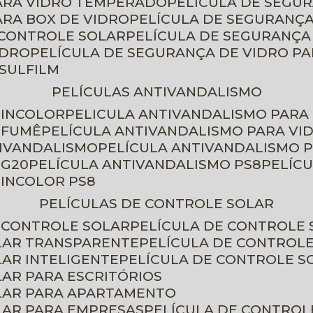
PARA VIDRO TEMPERADO
PELÍCULA DE SEGU
ARA BOX DE VIDRO
PELÍCULA DE SEGURANÇA
 CONTROLE SOLAR
PELÍCULA DE SEGURANÇA
IDRO
PELÍCULA DE SEGURANÇA DE VIDRO P
NSULFILM
PELÍCULAS ANTIVANDALISMO
 INCOLOR
PELICULA ANTIVANDALISMO PARA
 FUMÊ
PELÍCULA ANTIVANDALISMO PARA VI
TIVANDALISMO
PELÍCULA ANTIVANDALISMO P
 G20
PELÍCULA ANTIVANDALISMO PS8
PELÍC
 INCOLOR PS8
PELÍCULAS DE CONTROLE SOLAR
E CONTROLE SOLAR
PELÍCULA DE CONTROLE
OLAR TRANSPARENTE
PELÍCULA DE CONTROL
LAR INTELIGENTE
PELÍCULA DE CONTROLE S
LAR PARA ESCRITÓRIOS
OLAR PARA APARTAMENTO
LAR PARA EMPRESAS
PELÍCULA DE CONTROL