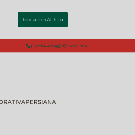
Fale com a AL Film
(11) 2564-4684
(11) 94168-2041
CORATIVA
PERSIANA