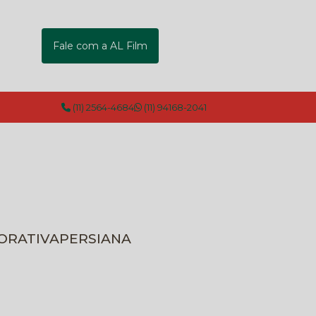
Fale com a AL Film
(11) 2564-4684
(11) 94168-2041
CORATIVA
PERSIANA