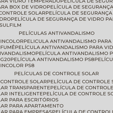
PARA VIDRO TEMPERADO
PELÍCULA DE SEGU
ARA BOX DE VIDRO
PELÍCULA DE SEGURANÇA
 CONTROLE SOLAR
PELÍCULA DE SEGURANÇA
IDRO
PELÍCULA DE SEGURANÇA DE VIDRO P
NSULFILM
PELÍCULAS ANTIVANDALISMO
 INCOLOR
PELICULA ANTIVANDALISMO PARA
 FUMÊ
PELÍCULA ANTIVANDALISMO PARA VI
TIVANDALISMO
PELÍCULA ANTIVANDALISMO P
 G20
PELÍCULA ANTIVANDALISMO PS8
PELÍC
 INCOLOR PS8
PELÍCULAS DE CONTROLE SOLAR
E CONTROLE SOLAR
PELÍCULA DE CONTROLE
OLAR TRANSPARENTE
PELÍCULA DE CONTROL
LAR INTELIGENTE
PELÍCULA DE CONTROLE S
LAR PARA ESCRITÓRIOS
OLAR PARA APARTAMENTO
LAR PARA EMPRESAS
PELÍCULA DE CONTROL