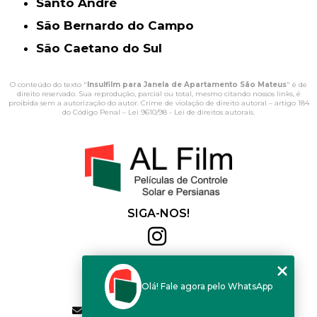
Santo André
São Bernardo do Campo
São Caetano do Sul
O conteúdo do texto "
Insulfilm para Janela de Apartamento São Mateus
" é de
direito reservado. Sua reprodução, parcial ou total, mesmo citando nossos links, é
proibida sem a autorização do autor. Crime de violação de direito autoral – artigo 184
do Código Penal –
Lei 9610/98 - Lei de direitos autorais
.
SIGA-NOS!
Al Film
(11) 2564-4684
Olá! Fale agora pelo WhatsApp
(11) 94168-2041
contato.vendas@alfilm.com.br