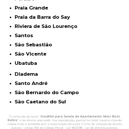
Praia Grande
Praia da Barra do Say
Riviera de São Lourenço
Santos
São Sebastião
São Vicente
Ubatuba
Diadema
Santo André
São Bernardo do Campo
São Caetano do Sul
O conteúdo do texto "
Insulfilm para Janela de Apartamento Valor Bom
Retiro
" é de direito reservado. Sua reprodução, parcial ou total, mesmo citando
nossos links, é proibida sem a autorização do autor. Crime de violação de direito
autoral – artigo 184 do Código Penal –
Lei 9610/98 - Lei de direitos autorais
.