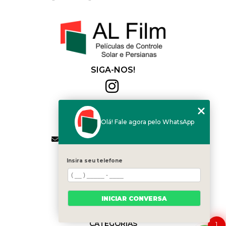
SIGA-NOS!
Al Film
(11) 2564-4684
Olá! Fale agora pelo WhatsApp
(11) 94168-2041
contato.vendas@alfilm.com.br
MENU
Insira seu telefone
HOME
QUEM SOMOS
SERVIÇOS
INICIAR CONVERSA
BLOG
CONTATO
CATEGORIAS
1