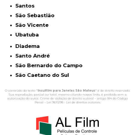
Santos
São Sebastião
São Vicente
Ubatuba
Diadema
Santo André
São Bernardo do Campo
São Caetano do Sul
O conteúdo do texto "
Insulfilm para Janelas São Mateus
" é de direito reservado.
Sua reprodução, parcial ou total, mesmo citando nossos links, é proibida sem a
autorização do autor. Crime de violação de direito autoral – artigo 184 do Código
Penal –
Lei 9610/98 - Lei de direitos autorais
.