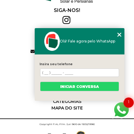
SIGA-NOS!
Al Film
(11) 2564-4684
Olá! Fale agora pelo WhatsApp
(11) 94168-2041
contato.vendas@alfilm.com.br
MENU
Insira seu telefone
HOME
QUEM SOMOS
SERVIÇOS
INICIAR CONVERSA
BLOG
CONTATO
CATEGORIAS
1
MAPA DO SITE
Copyright © AL Film. (Lei 9610 de 19/02/1998)