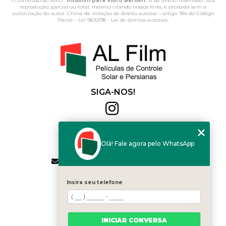
O conteúdo do texto "
Insulfilm para Vidro Barueri
" é de direito reservado. Sua
reprodução, parcial ou total, mesmo citando nossos links, é proibida sem a
autorização do autor. Crime de violação de direito autoral – artigo 184 do Código
Penal –
Lei 9610/98 - Lei de direitos autorais
.
SIGA-NOS!
Al Film
(11) 2564-4684
Olá! Fale agora pelo WhatsApp
(11) 94168-2041
contato.vendas@alfilm.com.br
MENU
Insira seu telefone
HOME
QUEM SOMOS
SERVIÇOS
INICIAR CONVERSA
BLOG