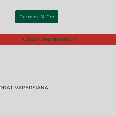
Fale com a AL Film
(11) 2564-4684
(11) 94168-2041
CORATIVA
PERSIANA