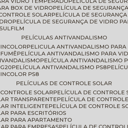
PARA VIDRO TEMPERADO
PELÍCULA DE SEGU
ARA BOX DE VIDRO
PELÍCULA DE SEGURANÇA
 CONTROLE SOLAR
PELÍCULA DE SEGURANÇA
IDRO
PELÍCULA DE SEGURANÇA DE VIDRO P
NSULFILM
PELÍCULAS ANTIVANDALISMO
 INCOLOR
PELICULA ANTIVANDALISMO PARA
 FUMÊ
PELÍCULA ANTIVANDALISMO PARA VI
TIVANDALISMO
PELÍCULA ANTIVANDALISMO P
 G20
PELÍCULA ANTIVANDALISMO PS8
PELÍC
 INCOLOR PS8
PELÍCULAS DE CONTROLE SOLAR
E CONTROLE SOLAR
PELÍCULA DE CONTROLE
OLAR TRANSPARENTE
PELÍCULA DE CONTROL
LAR INTELIGENTE
PELÍCULA DE CONTROLE S
LAR PARA ESCRITÓRIOS
OLAR PARA APARTAMENTO
LAR PARA EMPRESAS
PELÍCULA DE CONTROL