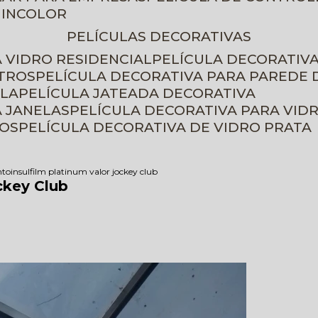
 INCOLOR
PELÍCULAS DECORATIVAS
A VIDRO RESIDENCIAL
PELÍCULA DECORATIV
ETROS
PELÍCULA DECORATIVA PARA PAREDE 
ELA
PELÍCULA JATEADA DECORATIVA
A JANELAS
PELÍCULA DECORATIVA PARA VID
ROS
PELÍCULA DECORATIVA DE VIDRO PRATA
nto
insulfilm platinum valor jockey club
ckey Club